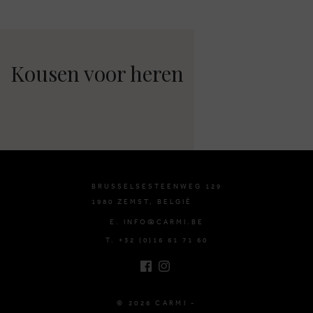
Kousen voor heren
BRUSSELSESTEENWEG 129
1980 ZEMST, BELGIË
E. INFO@CARMI.BE
T. +32 (0)16 61 71 60
© 2026 CARMI -