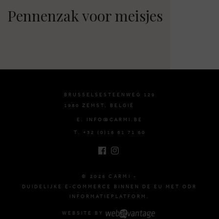
Pennenzak voor meisjes
BRUSSELSESTEENWEG 129
1980 ZEMST, BELGIË
E. INFO@CARMI.BE
T. +32 (0)16 61 71 60
© 2026 CARMI -
DUIDELIJKE E-COMMERCE BINNEN DE EU MET ODR
INFORMATIEPLATFORM.
WEBSITE BY