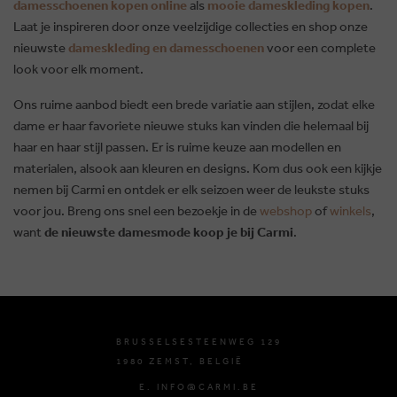
damesschoenen kopen online
als
mooie dameskleding kopen
.
Laat je inspireren door onze veelzijdige collecties en shop onze
nieuwste
dameskleding en damesschoenen
voor een complete
look voor elk moment.
Ons ruime aanbod biedt een brede variatie aan stijlen, zodat elke
dame er haar favoriete nieuwe stuks kan vinden die helemaal bij
haar en haar stijl passen. Er is ruime keuze aan modellen en
materialen, alsook aan kleuren en designs. Kom dus ook een kijkje
nemen bij Carmi en ontdek er elk seizoen weer de leukste stuks
voor jou. Breng ons snel een bezoekje in de
webshop
of
winkels
,
want
de nieuwste damesmode koop je bij Carmi
.
BRUSSELSESTEENWEG 129
1980 ZEMST, BELGIË
E. INFO@CARMI.BE