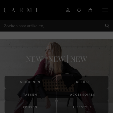
Togg
navi
VER
ZOEKEN
NEW | NEW | NEW
SCHOENEN
KLEDIJ
TASSEN
ACCESSOIRES
KOUSEN
LIFESTYLE