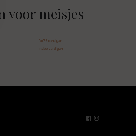
n voor meisjes
Ao76 cardigan
Indee cardigan