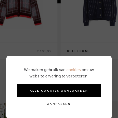
€ 189,00
BELLEROSE
14
16
18
We maken gebruik van
cookies
om uw
website ervaring te verbeteren.
ALLE COOKIES AANVAARDEN
AANPASSEN