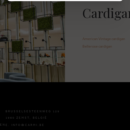
Cardiga
American Vintage cardigan
Bellerose cardigan
BRUSSELSESTEENWEG 129
1980 ZEMST, BELGIË
DEN
E. INFO@CARMI.BE