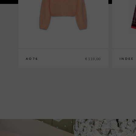
€ 119,00
AO76
INDEE
10
12
14
XS
S
M