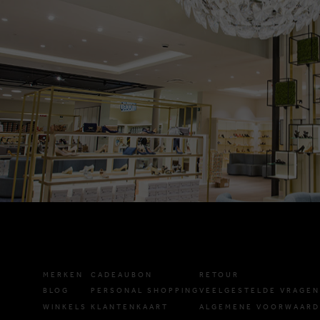
MERKEN
CADEAUBON
RETOUR
BLOG
PERSONAL SHOPPING
VEELGESTELDE VRAGEN
WINKELS
KLANTENKAART
ALGEMENE VOORWAAR