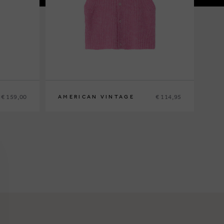
€ 159,00
€ 114,95
AMERICAN VINTAGE
5
7
11
13