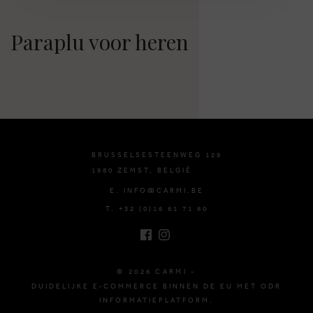
Paraplu voor heren
BRUSSELSESTEENWEG 129
1980 ZEMST, BELGIË
E. INFO@CARMI.BE
T. +32 (0)16 61 71 60
© 2026 CARMI -
DUIDELIJKE E-COMMERCE BINNEN DE EU MET ODR
INFORMATIEPLATFORM.