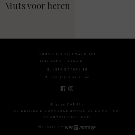
Muts voor heren
BRUSSELSESTEENWEG 129
1980 ZEMST, BELGIË
E. INFO@CARMI.BE
T. +32 (0)16 61 71 60
© 2026 CARMI -
DUIDELIJKE E-COMMERCE BINNEN DE EU MET ODR
INFORMATIEPLATFORM.
WEBSITE BY