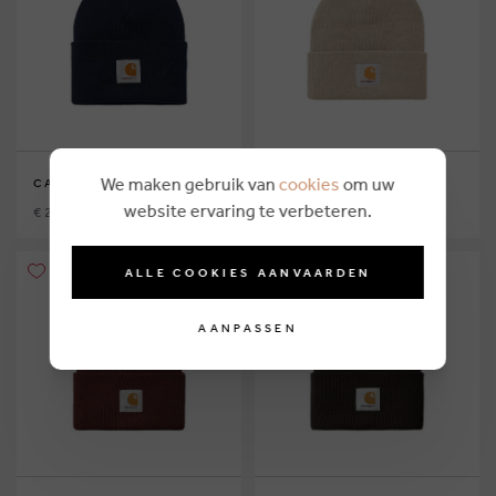
We maken gebruik van
cookies
om uw
CARHARTT WIP
CARHARTT WIP
website ervaring te verbeteren.
€ 25,00
€ 19,00
ALLE COOKIES AANVAARDEN
AANPASSEN