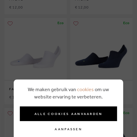
€ 12,00
€ 12,00
Eco
Eco
We maken gebruik van
cookies
om uw
FALKE
FALKE
website ervaring te verbeteren.
€ 12,00
€ 12,00
Eco
Eco
ALLE COOKIES AANVAARDEN
AANPASSEN