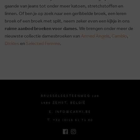
gaande van jeans tot onder meer katoen, stretchstoffen en
linnen. Of ben je op zoek naar een geribbelde broek, een leren
broek of een broek met split, neem zeker even een kijkje in ons
ruime aanbod broeken voor dames
. We brengen onder meer de
nieuwste collectie damesbroeken van
Armed Angels
,
Cambio
,
Dickies
en
Selected Femme
.
BRUSSELSESTEENWEG 129
1980 ZEMST, BELGIË
E. INFO@CARMI.BE
T. +32 (0)16 61 71 60