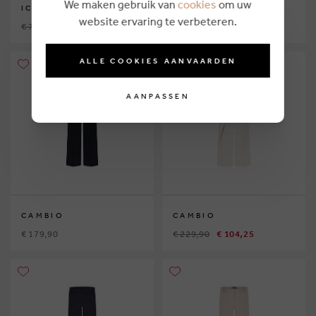
We maken gebruik van
cookies
om uw
ICHI
CAMBIO
website ervaring te verbeteren.
€ 79,95
€ 36,75
€ 199,90
€ 93,75
ALLE COOKIES AANVAARDEN
AANPASSEN
CAMBIO
CAMBIO
€ 179,90
€ 229,90
€ 104,25