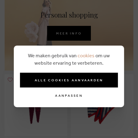
Personal shopping
MEER INFO
We maken gebruik van
cookies
om uw
website ervaring te verbeteren.
ALLE COOKIES AANVAARDEN
AANPASSEN