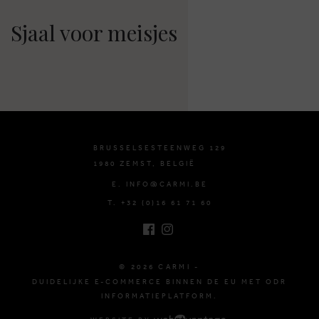
Sjaal voor meisjes
BRUSSELSESTEENWEG 129
1980 ZEMST, BELGIË
E. INFO@CARMI.BE
T. +32 (0)16 61 71 60
© 2026 CARMI -
DUIDELIJKE E-COMMERCE BINNEN DE EU MET ODR
INFORMATIEPLATFORM.