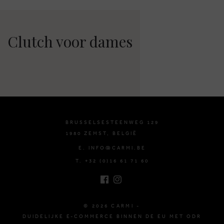
Clutch voor dames
BRUSSELSESTEENWEG 129
1980 ZEMST, BELGIË
E. INFO@CARMI.BE
T. +32 (0)16 61 71 60
© 2026 CARMI -
DUIDELIJKE E-COMMERCE BINNEN DE EU MET ODR