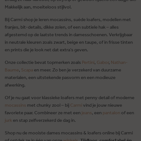
Makkelijk aan, moeiteloos stijlvol.
Bij Carmi shop je leren mocassins, suède loafers, modellen met
franjes, bit-details, dikke zolen, of een subtiele hak – alles
afgestemd op de laatste trends in damesschoenen. Verkrijgbaar
in neutrale kleuren zoals zwart, beige en taupe, of in frisse tinten
en prints die je look net dat extra’s geven.
Onze collectie bevat topmerken zoals
Pertini
,
Gabor
,
Nathan-
Baume
,
Scapa
en meer. Zo ben je verzekerd van duurzame
materialen, een uitstekende pasvorm en een modieuze
afwerking.
Of je nu gaat voor klassieke loafers met penny detail of moderne
mocassins
met chunky zool – bij
Carmi
vind je jouw nieuwe
favoriete paar. Combineer ze met een
jeans
, een
pantalon
of een
jurk
en stap zelfverzekerd de dag in.
Shop nu de mooiste dames mocassins & loafers online bij Carmi
of ontdek ze in één van onze
winkels
.
Tijdloos, comfortabel én