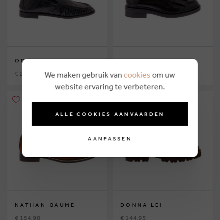
ODARE
CTWLK
€ 259,95
€ 174,95
We maken gebruik van
cookies
om uw
website ervaring te verbeteren.
ALLE COOKIES AANVAARDEN
AANPASSEN
NATHAN-BAUME
DONNA LEI
€ 154,90
€ 144,95