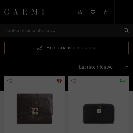
Togg
navi
VER
ZOEKEN
VERFIJN RESULTATEN
SORTEREN
Eco