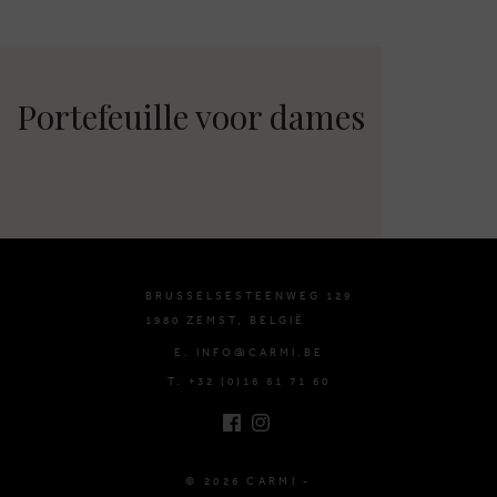
Portefeuille voor dames
BRUSSELSESTEENWEG 129
1980 ZEMST, BELGIË
E. INFO@CARMI.BE
T. +32 (0)16 61 71 60
© 2026 CARMI -