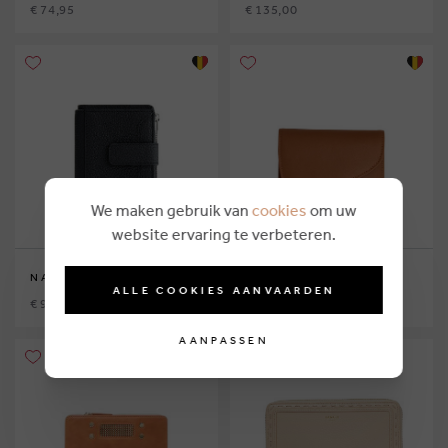
€ 74,95
€ 135,00
We maken gebruik van
cookies
om uw
website ervaring te verbeteren.
NATHAN-BAUME
KAAI
ALLE COOKIES AANVAARDEN
€ 95,00
€ 184,95
AANPASSEN