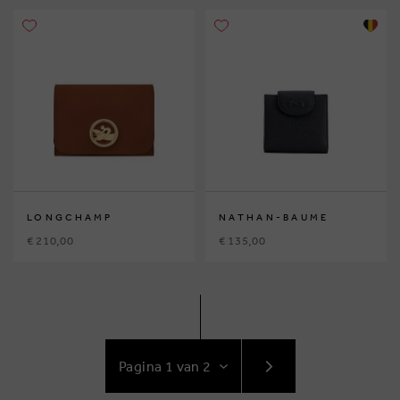
LONGCHAMP
NATHAN-BAUME
€ 210,00
€ 135,00
GA
NAAR
VOLGENDE
PAGINA