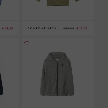
€ 44,25
€ 39,99
€ 18,75
SOMEONE KIDS
98
116