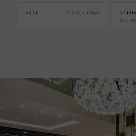
€ 104,00
€ 41,25
AO76
AMERI
€ 114,95
8
10
12
14
5
11