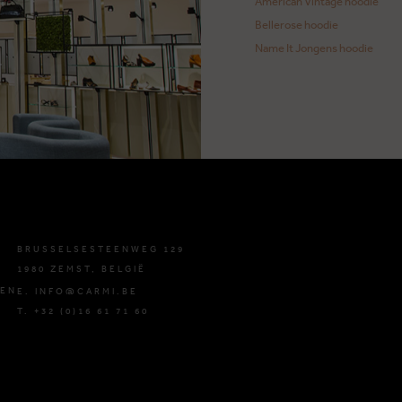
American Vintage hoodie
Bellerose hoodie
Name It Jongens hoodie
BRUSSELSESTEENWEG 129
1980 ZEMST, BELGIË
DEN
E. INFO@CARMI.BE
T. +32 (0)16 61 71 60