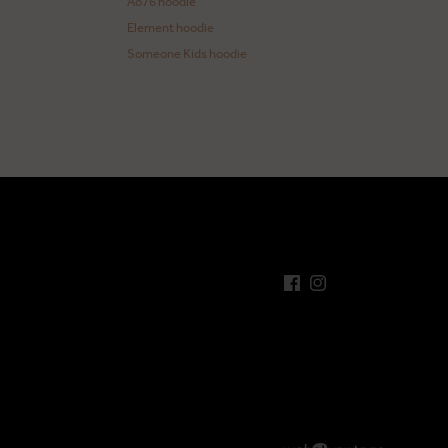
Ao76 hoodie
Element hoodie
Someone Kids hoodie