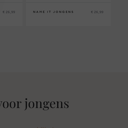
€ 26,99
€ 26,99
NAME IT JONGENS
164
116
122/128
134/140
146/152
158/164
voor jongens