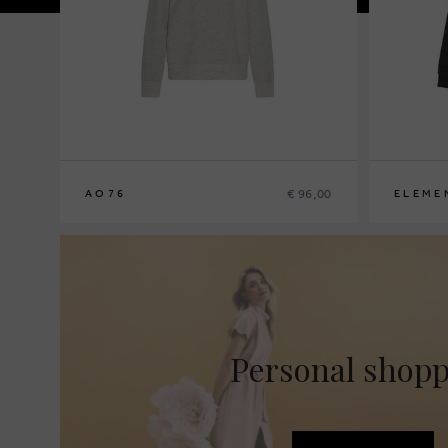
€ 96,00
AO76
ELEME
8
10
12
M/12
Personal shop