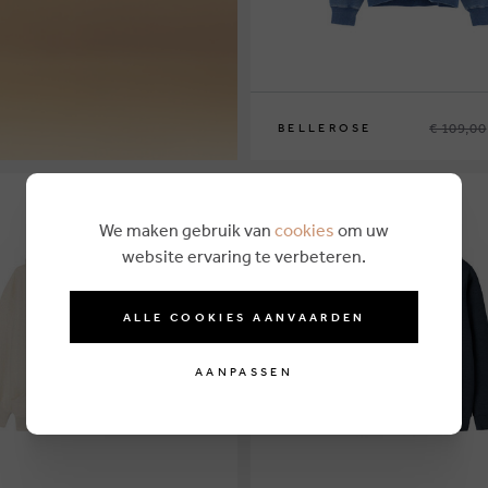
€ 109,00
BELLEROSE
12
We maken gebruik van
cookies
om uw
website ervaring te verbeteren.
ALLE COOKIES AANVAARDEN
AANPASSEN