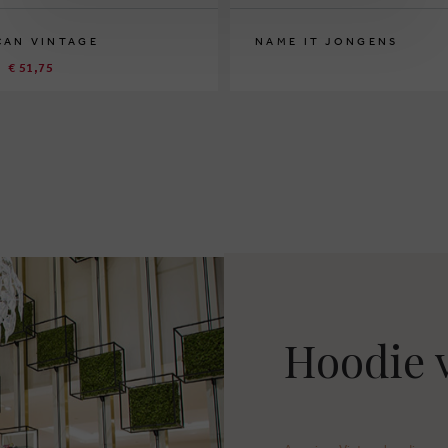
CAN VINTAGE
NAME IT JONGENS
€ 51,75
116
122/128
134/140
146/152
158/
Hoodie 