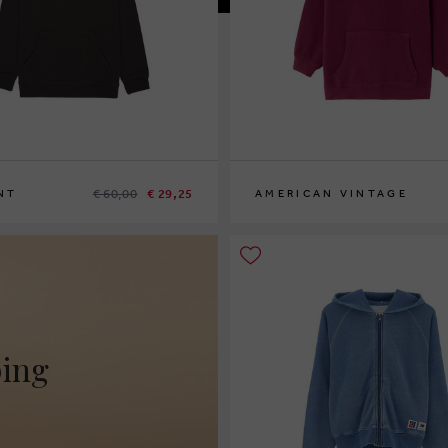
€ 60,00
€ 29,25
NT
AMERICAN VINTAGE
5
7
11
13
ping