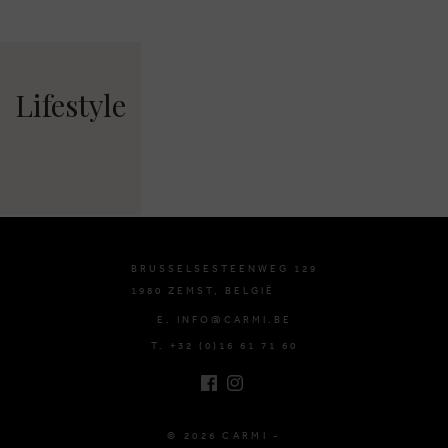
Lifestyle
BRUSSELSESTEENWEG 129
1980 ZEMST, BELGIË
E. INFO@CARMI.BE
T. +32 (0)16 61 71 60
© 2026 CARMI -