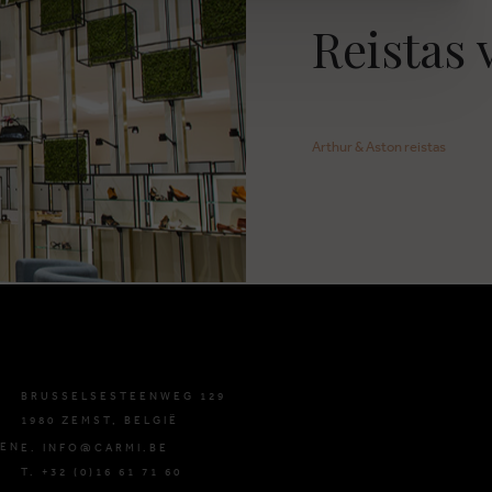
Reistas 
Arthur & Aston reistas
BRUSSELSESTEENWEG 129
1980 ZEMST, BELGIË
DEN
E. INFO@CARMI.BE
T. +32 (0)16 61 71 60