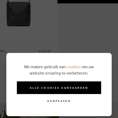
€ 85,00
HEL
We maken gebruik van
cookies
om uw
website ervaring te verbeteren.
ALLE COOKIES AANVAARDEN
AANPASSEN