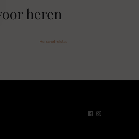
voor heren
Herschel reistas