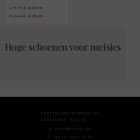
LITTLE DAVID
€ 114,95
€ 29,25
Hoge schoenen voor meisjes
BRUSSELSESTEENWEG 129
1980 ZEMST, BELGIË
E. INFO@CARMI.BE
T. +32 (0)16 61 71 60