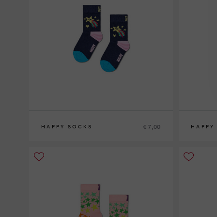
€ 7,00
HAPPY SOCKS
HAPPY
2-3Y
4-6Y
7-9Y
2-3Y
7-9Y