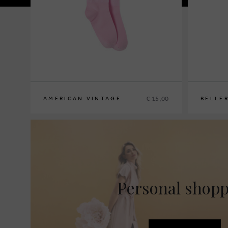
€ 15,00
AMERICAN VINTAGE
BELLE
S
M
35-38
Personal shop