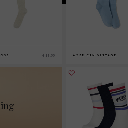
€ 29,00
ROSE
AMERICAN VINTAGE
S
M
ping