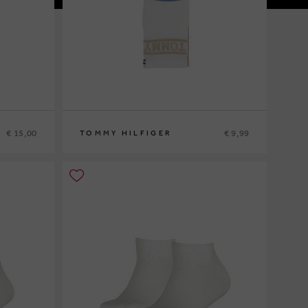
€ 15,00
€ 9,99
TOMMY HILFIGER
27/30
31/34
35/38