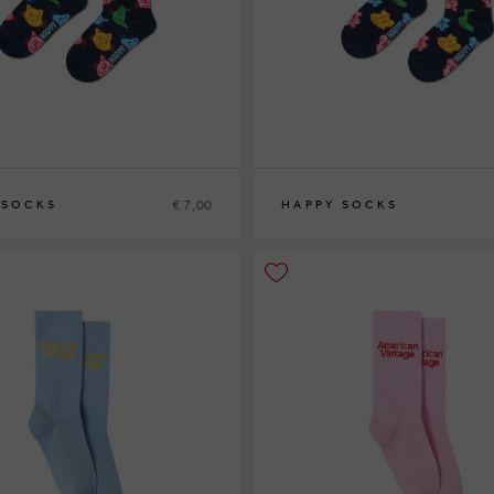
€ 7,00
 SOCKS
HAPPY SOCKS
2-3Y
4-6Y
7-9Y