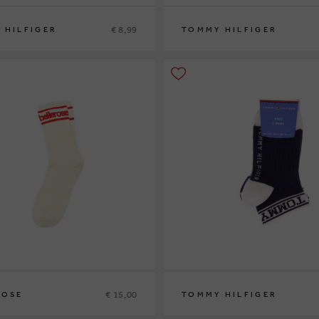
€ 8,99
 HILFIGER
TOMMY HILFIGER
34
35/38
27/30
31/34
€ 15,00
ROSE
TOMMY HILFIGER
27/30
31/34
35/38