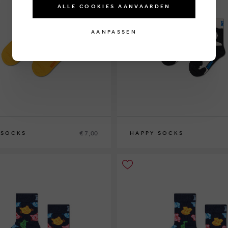
ALLE COOKIES AANVAARDEN
AANPASSEN
€ 7,00
 SOCKS
HAPPY SOCKS
2-3Y
4-6Y