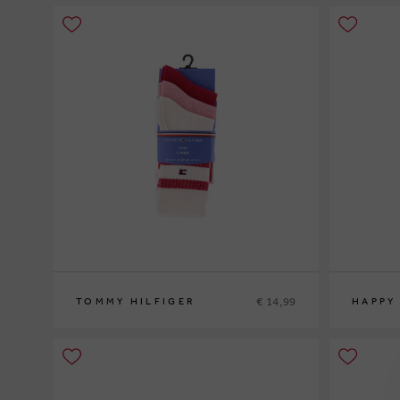
€ 14,99
TOMMY HILFIGER
HAPPY
27/30
2-3Y