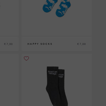
€ 7,00
€ 7,00
HAPPY SOCKS
2-3Y
4-6Y
7-9Y