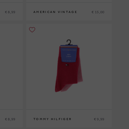
€ 8,99
€ 15,00
AMERICAN VINTAGE
S
M
€ 8,99
€ 9,99
TOMMY HILFIGER
27/30
31/34