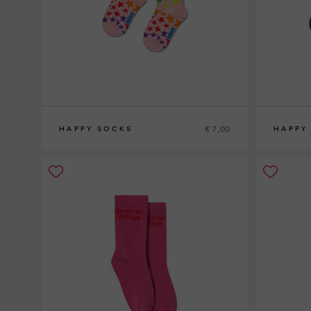
€ 7,00
HAPPY SOCKS
HAPPY
2-3Y
2-3Y
7-9Y