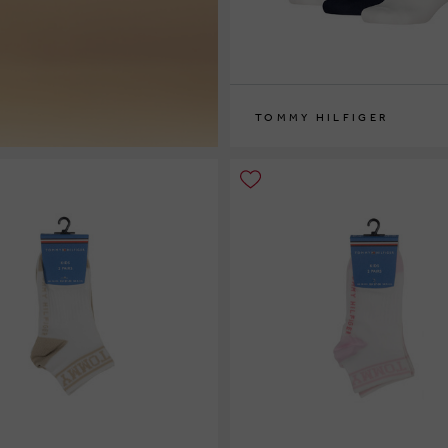
TOMMY HILFIGER
27/30
31/34
35/38