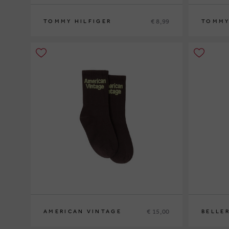
€ 8,99
TOMMY HILFIGER
TOMMY
27/30
31/34
27/30
31/
€ 15,00
AMERICAN VINTAGE
BELLE
S
M
31-34