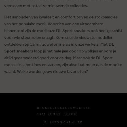
verrassen met totaal vernieuwende collecties.
Het aanbieden van kwaliteit en comfort blijven de stokpaardjes
van het populaire merk. Voorzien van een uitneembare
binnenzool zijn de modieuze DL Sport sneakers ook heel geschikt
voor wie steunzolen draagt. Kom snel de nieuwste modellen
ontdekken bij Carmi, zowel online als in onze winkels. Met
DL
Sport sneakers
loop jij het hele jaar door op wolkjes en kom je
altijd gegarandeerd goed voor de dag. Maar ook de DL Sport
mocassins, bottines en laarzen, zijn absoluut meer dan de moeite
waard. Welke worden jouw nieuwe favorieten?
BRUSSELSESTEENWEG 129
1980 ZEMST, BELGIË
E. INFO@CARMI.BE