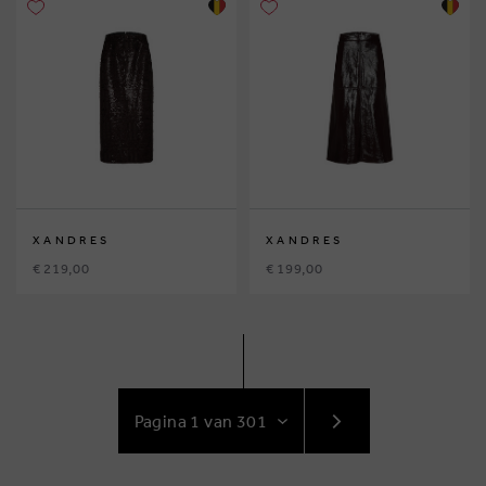
XANDRES
XANDRES
€ 219,00
€ 199,00
GA
NAAR
VOLGENDE
PAGINA