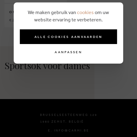
We maken gebruik van
cookies
om uw
ON RUNNING
website ervaring te verbeteren.
€ 24,99
ALLE COOKIES AANVAARDEN
AANPASSEN
Sportsok voor dames
BRUSSELSESTEENWEG 129
1980 ZEMST, BELGIË
E. INFO@CARMI.BE