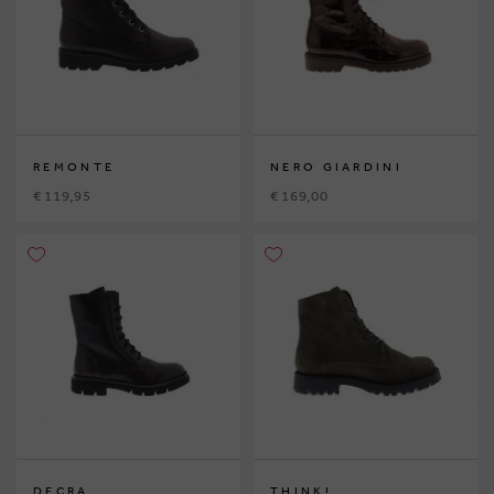
REMONTE
NERO GIARDINI
€ 119,95
€ 169,00
DECRA
THINK!