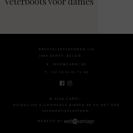
Veterboots voor dames
BRUSSELSESTEENWEG 129
1980 ZEMST, BELGIË
E. INFO@CARMI.BE
T. +32 (0)16 61 71 60
© 2026 CARMI -
DUIDELIJKE E-COMMERCE BINNEN DE EU MET ODR
INFORMATIEPLATFORM.
WEBSITE BY