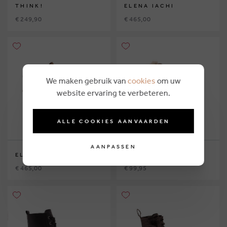
THINK!
ELENA IACHI
€ 249,90
€ 465,00
We maken gebruik van
cookies
om uw
website ervaring te verbeteren.
ALLE COOKIES AANVAARDEN
AANPASSEN
ELENA IACHI
REMONTE
€ 465,00
€ 99,95