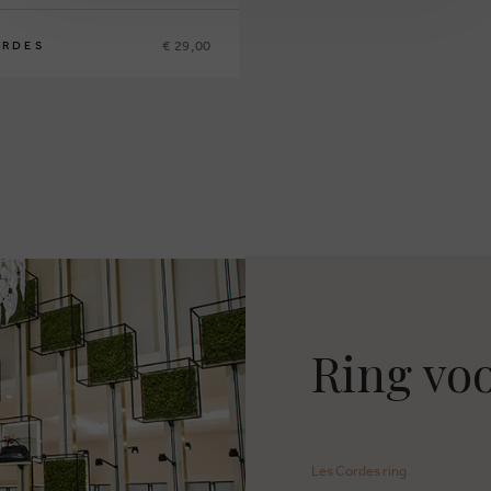
€ 29,00
ORDES
Ring vo
Les Cordes ring