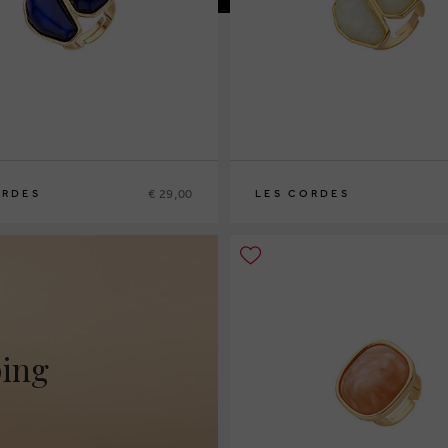
€ 29,00
ORDES
LES CORDES
ping