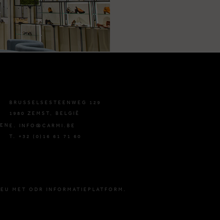
BRUSSELSESTEENWEG 129
1980 ZEMST, BELGIË
DEN
E. INFO@CARMI.BE
T. +32 (0)16 61 71 60
 EU MET ODR INFORMATIEPLATFORM.