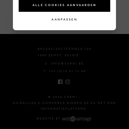
ALLE COOKIES AANVAARDEN
AANPASSEN
BRUSSELSESTEENWEG 129
1980 ZEMST, BELGIË
E. INFO@CARMI.BE
T. +32 (0)16 61 71 60
© 2026 CARMI -
DUIDELIJKE E-COMMERCE BINNEN DE EU MET ODR
INFORMATIEPLATFORM.
WEBSITE BY