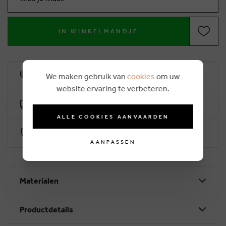
IN WINKELMANDJE
10% klantenkorting
We maken gebruik van
cookies
om uw
website ervaring te verbeteren.
Gratis levering vanaf €50 (2-4 werkdagen)
ALLE COOKIES AANVAARDEN
Veilig betalen via Worldline
AANPASSEN
Materialen
Productdetails