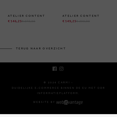
ATELIER CONTENT
ATELIER CONTENT
€ 146,25
€ 279,95
€ 149,25
€ 299,00
BRUSSELSESTEENWEG 129
1980 ZEMST, BELGIË
TERUG NAAR OVERZICHT
E. INFO@CARMI.BE
T. +32 (0)16 61 71 60
© 2026 CARMI -
DUIDELIJKE E-COMMERCE BINNEN DE EU MET ODR
INFORMATIEPLATFORM.
WEBSITE BY