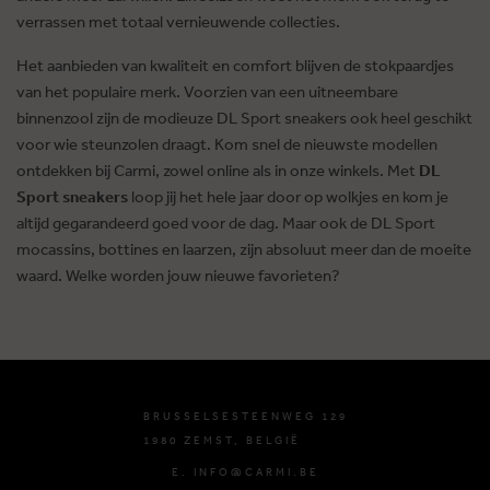
verrassen met totaal vernieuwende collecties.
Het aanbieden van kwaliteit en comfort blijven de stokpaardjes
van het populaire merk. Voorzien van een uitneembare
binnenzool zijn de modieuze DL Sport sneakers ook heel geschikt
voor wie steunzolen draagt. Kom snel de nieuwste modellen
ontdekken bij Carmi, zowel online als in onze winkels. Met
DL
Sport sneakers
loop jij het hele jaar door op wolkjes en kom je
altijd gegarandeerd goed voor de dag. Maar ook de DL Sport
mocassins, bottines en laarzen, zijn absoluut meer dan de moeite
waard. Welke worden jouw nieuwe favorieten?
BRUSSELSESTEENWEG 129
1980 ZEMST, BELGIË
E. INFO@CARMI.BE