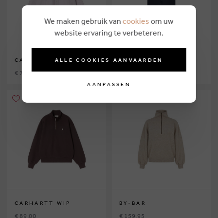
We maken gebruik van
cookies
om uw
website ervaring te verbeteren.
ALLE COOKIES AANVAARDEN
CARHARTT WIP
BY-BAR
€ 79,00
€ 189,95
AANPASSEN
CARHARTT WIP
BY-BAR
€ 89,00
€ 159,95