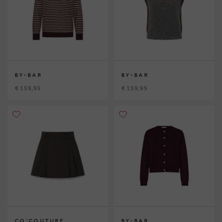
BY-BAR
BY-BAR
€ 159,95
€ 159,95
CO'COUTURE
BY-BAR