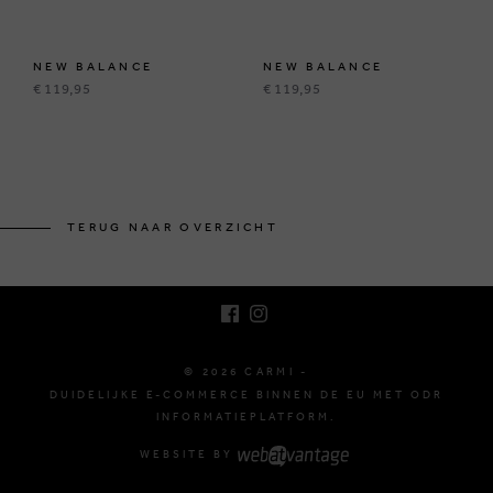
NEW BALANCE
NEW BALANCE
€ 119,95
€ 119,95
BRUSSELSESTEENWEG 129
1980 ZEMST, BELGIË
TERUG NAAR OVERZICHT
E. INFO@CARMI.BE
T. +32 (0)16 61 71 60
© 2026 CARMI -
DUIDELIJKE E-COMMERCE BINNEN DE EU MET ODR
INFORMATIEPLATFORM.
WEBSITE BY