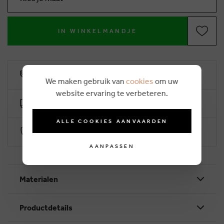
IN WINKELMANDJE
10% klantenkorting
We maken gebruik van
cookies
om uw
website ervaring te verbeteren.
Gratis levering vanaf €50 (2-4 werkdagen)
ALLE COOKIES AANVAARDEN
Veilig betalen via Worldline
AANPASSEN
Materialen
Productdetails