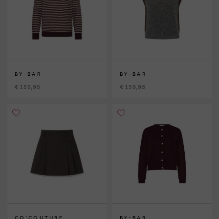
BY-BAR
BY-BAR
€ 159,95
€ 159,95
CO'COUTURE
BY-BAR