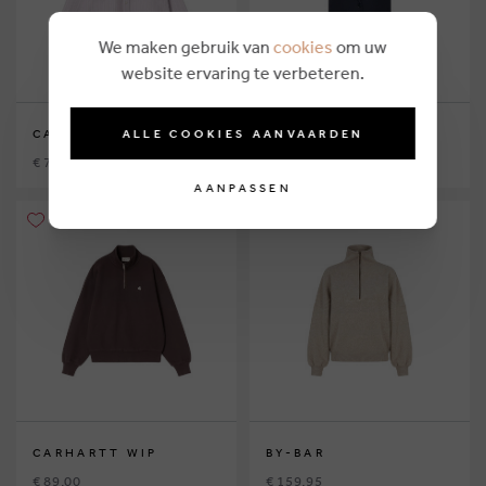
We maken gebruik van
cookies
om uw
website ervaring te verbeteren.
ALLE COOKIES AANVAARDEN
CARHARTT WIP
BY-BAR
€ 79,00
€ 189,95
AANPASSEN
CARHARTT WIP
BY-BAR
€ 89,00
€ 159,95