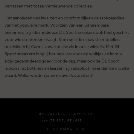
verrassen met totaal vernieuwende collecties.
Het aanbieden van kwaliteit en comfort blijven de stokpaardjes
van het populaire merk. Voorzien van een uitneembare
binnenzool zijn de modieuze DL Sport sneakers ook heel geschikt
voor wie steunzolen draagt. Kom snel de nieuwste modellen
ontdekken bij Carmi, zowel online als in onze winkels. Met
DL
Sport sneakers
loop jij het hele jaar door op wolkjes en kom je
altijd gegarandeerd goed voor de dag. Maar ook de DL Sport
mocassins, bottines en laarzen, zijn absoluut meer dan de moeite
waard. Welke worden jouw nieuwe favorieten?
BRUSSELSESTEENWEG 129
1980 ZEMST, BELGIË
E. INFO@CARMI.BE