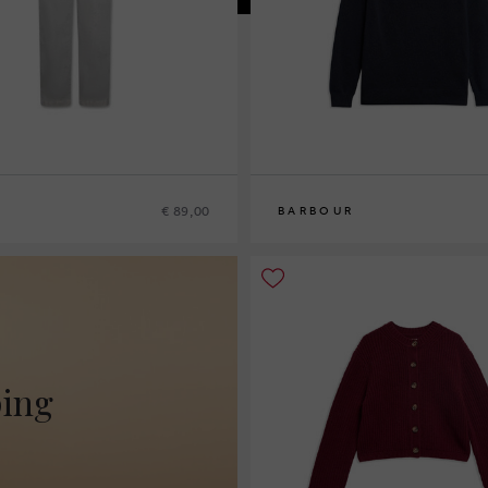
€ 89,00
BARBOUR
10
12
14
16
ping