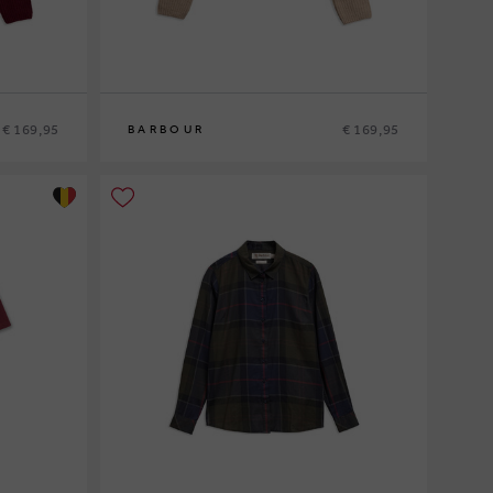
€ 169,95
€ 169,95
BARBOUR
8
10
12