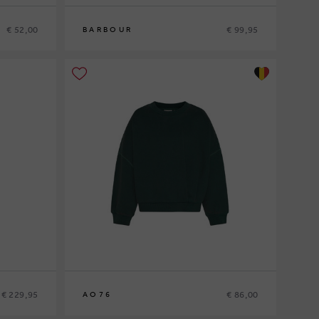
€ 52,00
€ 99,95
BARBOUR
10
12
14
16
€ 229,95
€ 86,00
AO76
10
12
14