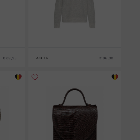
€ 89,95
€ 96,00
AO76
8
10
12