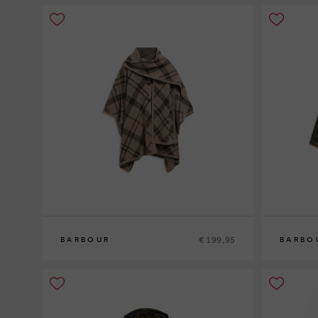
€ 199,95
BARBOUR
BARBO
0
10
12
14
1