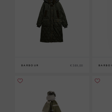
€ 389,00
BARBOUR
BARBO
10
12
14
16
M
L
XL
XXL