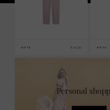
€ 90,00
AO76
AO76
8
10
12
14
8
10
12
14
Personal shop