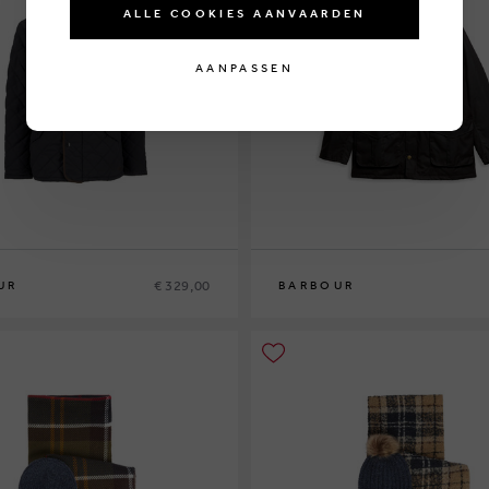
ALLE COOKIES AANVAARDEN
AANPASSEN
€ 329,00
UR
BARBOUR
M
L
XL
XXL