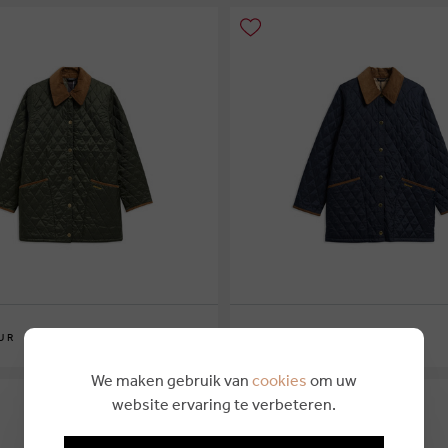
€ 249,95
UR
BARBOUR
6
10
12
14
16
We maken gebruik van
cookies
om uw
website ervaring te verbeteren.