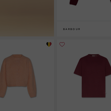
BARBOUR
8
10
12