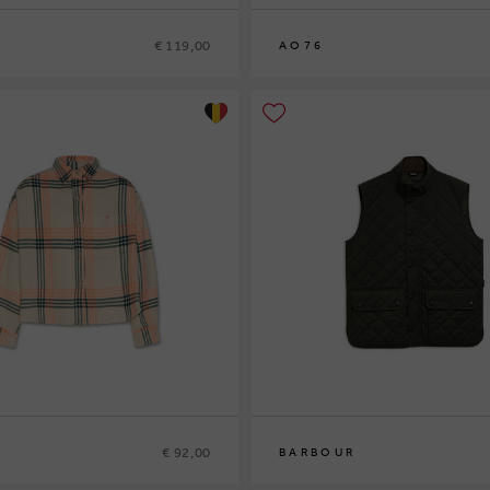
€ 119,00
AO76
8
10
12
14
€ 92,00
BARBOUR
S
M
L
XL