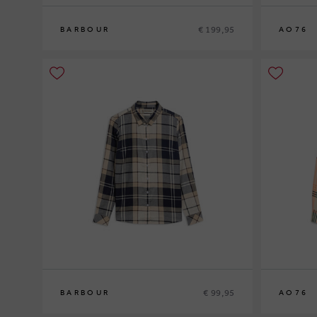
€ 199,95
BARBOUR
AO76
8
10
12
10
12
14
€ 99,95
BARBOUR
AO76
12
14
16
10
12
14