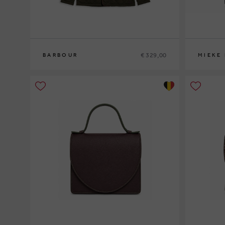
€ 329,00
BARBOUR
MIEKE
M
L
XL
XXL
0