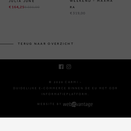
WEEKEND - MAXMA
JULIA JUNE
€ 164,25
€ 335,00
RA
€ 319,00
BRUSSELSESTEENWEG 129
1980 ZEMST, BELGIË
TERUG NAAR OVERZICHT
E. INFO@CARMI.BE
T. +32 (0)16 61 71 60
© 2026 CARMI -
DUIDELIJKE E-COMMERCE BINNEN DE EU MET ODR
INFORMATIEPLATFORM.
WEBSITE BY