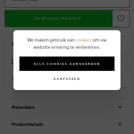
IN WINKELMANDJE
We maken gebruik van
cookies
om uw
10% klantenkorting
website ervaring te verbeteren.
Gratis levering vanaf €50 (2-4 werkdagen)
ALLE COOKIES AANVAARDEN
Veilig betalen via Worldline
AANPASSEN
Materialen
Productdetails