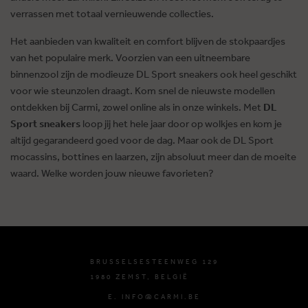
verrassen met totaal vernieuwende collecties.
Het aanbieden van kwaliteit en comfort blijven de stokpaardjes
van het populaire merk. Voorzien van een uitneembare
binnenzool zijn de modieuze DL Sport sneakers ook heel geschikt
voor wie steunzolen draagt. Kom snel de nieuwste modellen
ontdekken bij Carmi, zowel online als in onze winkels. Met
DL
Sport sneakers
loop jij het hele jaar door op wolkjes en kom je
altijd gegarandeerd goed voor de dag. Maar ook de DL Sport
mocassins, bottines en laarzen, zijn absoluut meer dan de moeite
waard. Welke worden jouw nieuwe favorieten?
BRUSSELSESTEENWEG 129
1980 ZEMST, BELGIË
E. INFO@CARMI.BE