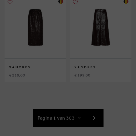
XANDRES
XANDRES
€ 219,00
€ 199,00
GA
NAAR
VOLGENDE
PAGINA