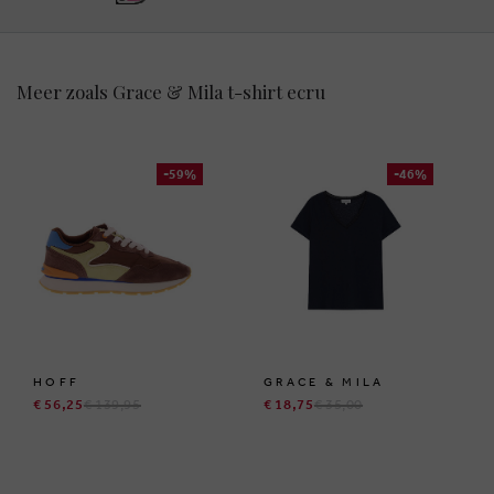
Meer zoals Grace & Mila t-shirt ecru
-59%
-46%
HOFF
GRACE & MILA
€ 56,25
€ 139,95
€ 18,75
€ 35,00
BRUSSELSESTEENWEG 129