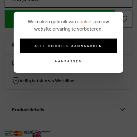
IN WINKELMANDJE
We maken gebruik van
cookies
om uw
website ervaring te verbeteren.
10% klantenkorting
ALLE COOKIES AANVAARDEN
AANPASSEN
Gratis levering vanaf €50 (2-4 werkdagen)
Veilig betalen via Worldline
Productdetails