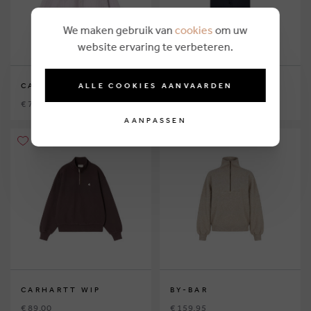
We maken gebruik van
cookies
om uw
website ervaring te verbeteren.
ALLE COOKIES AANVAARDEN
CARHARTT WIP
BY-BAR
€ 79,00
€ 189,95
AANPASSEN
CARHARTT WIP
BY-BAR
€ 89,00
€ 159,95