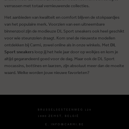
verrassen met totaal vernieuwende collecties.
Het aanbieden van kwaliteit en comfort blijven de stokpaardjes
van het populaire merk. Voorzien van een uitneembare
binnenzool zijn de modieuze DL Sport sneakers ook heel geschikt
voor wie steunzolen draagt. Kom snel de nieuwste modellen
ontdekken bij Carmi, zowel online als in onze winkels. Met
DL
Sport sneakers
loop jij het hele jaar door op wolkjes en kom je
altijd gegarandeerd goed voor de dag. Maar ook de DL Sport
mocassins, bottines en laarzen, zijn absoluut meer dan de moeite
waard. Welke worden jouw nieuwe favorieten?
BRUSSELSESTEENWEG 129
1980 ZEMST, BELGIË
E. INFO@CARMI.BE