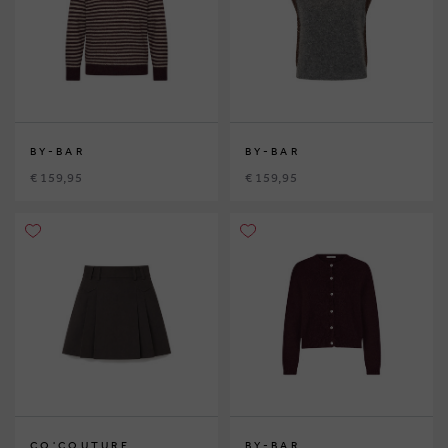
BY-BAR
BY-BAR
€ 159,95
€ 159,95
CO'COUTURE
BY-BAR