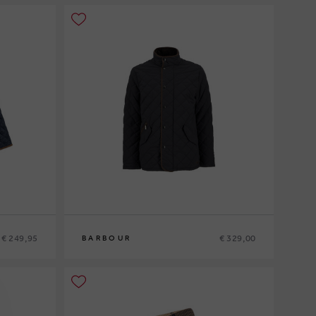
€ 249,95
€ 329,00
BARBOUR
M
L
XL
XXL