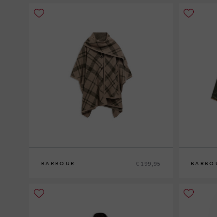
€ 199,95
BARBOUR
BARBO
0
10
12
14
1