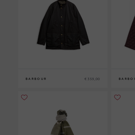
€ 359,00
BARBOUR
BARBO
M
L
XL
XXL
8
10
12