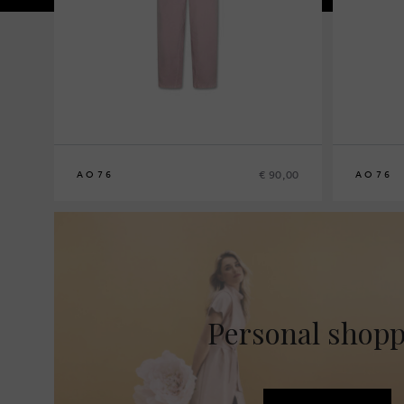
€ 90,00
AO76
AO76
8
10
12
14
8
10
12
14
Personal shop