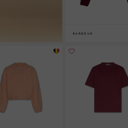
BARBOUR
8
10
12