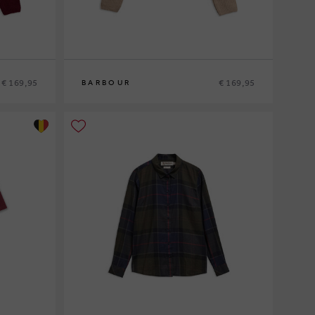
€ 169,95
€ 169,95
BARBOUR
8
10
12