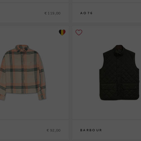
€ 119,00
AO76
8
10
12
14
€ 92,00
BARBOUR
S
M
L
XL