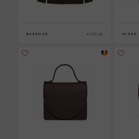
€ 329,00
BARBOUR
MIEKE
M
L
XL
XXL
0