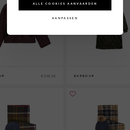
ALLE COOKIES AANVAARDEN
AANPASSEN
€ 249,95
UR
BARBOUR
10
12
14
16