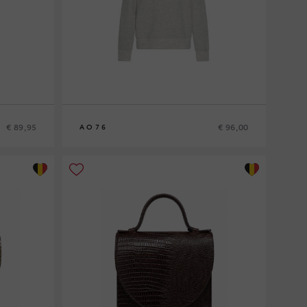
€ 89,95
€ 96,00
AO76
8
10
12