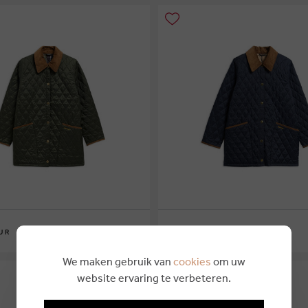
€ 249,95
UR
BARBOUR
6
10
12
14
16
We maken gebruik van
cookies
om uw
website ervaring te verbeteren.