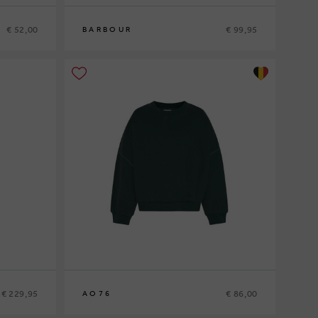
€ 52,00
€ 99,95
BARBOUR
10
12
14
16
€ 229,95
€ 86,00
AO76
10
12
14