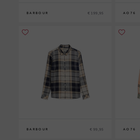
€ 199,95
BARBOUR
AO76
8
10
12
10
12
14
€ 99,95
BARBOUR
AO76
12
14
16
10
12
14