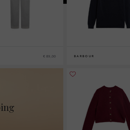
€ 89,00
BARBOUR
10
12
14
16
ping