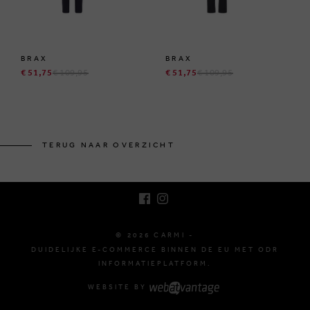
BRAX
BRAX
€ 51,75
€ 109,95
€ 51,75
€ 109,95
BRUSSELSESTEENWEG 129
1980 ZEMST, BELGIË
TERUG NAAR OVERZICHT
E. INFO@CARMI.BE
T. +32 (0)16 61 71 60
© 2026 CARMI -
DUIDELIJKE E-COMMERCE BINNEN DE EU MET ODR
INFORMATIEPLATFORM.
WEBSITE BY