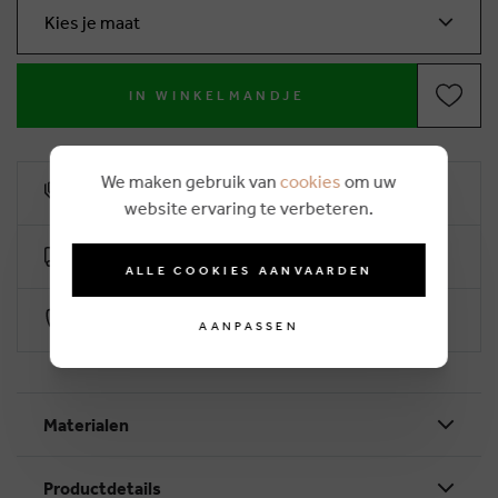
Kies je maat
IN WINKELMANDJE
We maken gebruik van
cookies
om uw
10% klantenkorting
website ervaring te verbeteren.
Gratis levering vanaf €50 (2-4 werkdagen)
ALLE COOKIES AANVAARDEN
Veilig betalen via Worldline
AANPASSEN
Materialen
Productdetails