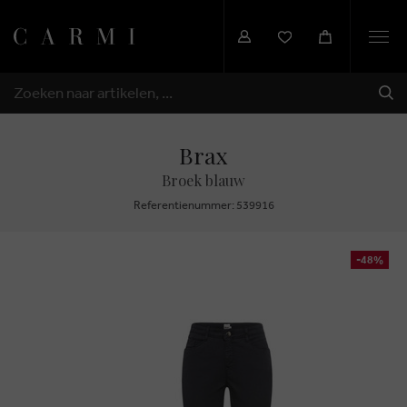
Togg
navi
VER
ZOEKEN
Brax
Broek blauw
Referentienummer: 539916
-48%