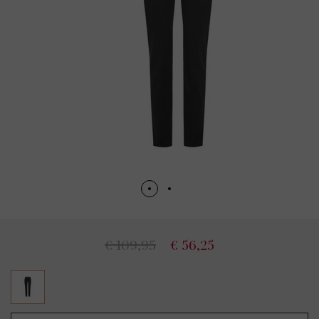
€ 109,95
€ 56,25