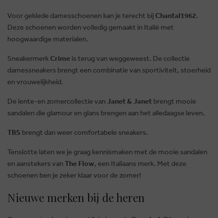
Voor geklede damesschoenen kan je terecht bij
Chantal1962
.
Deze schoenen worden volledig gemaakt in Italië met
hoogwaardige materialen.
Sneakermerk
Crime
is terug van weggeweest. De collectie
damessneakers brengt een combinatie van sportiviteit, stoerheid
en vrouwelijkheid.
De lente-en zomercollectie van
Janet & Janet
brengt mooie
sandalen die glamour en glans brengen aan het alledaagse leven.
TBS
brengt dan weer comfortabele sneakers.
Tenslotte laten we je graag kennismaken met de mooie sandalen
en aanstekers van
The Flow
, een Italiaans merk. Met deze
schoenen ben je zeker klaar voor de zomer!
BRUSSELSESTEENWEG 129
Nieuwe merken bij de heren
1980 ZEMST, BELGIË
E. INFO@CARMI.BE