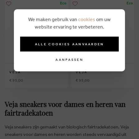
Eco
Eco
We maken gebruik van
cookies
om uw
website ervaring te verbeteren.
ALLE COOKIES AANVAARDEN
AANPASSEN
VEJA
VEJA
€ 95,00
€ 95,00
Veja sneakers voor dames en heren van
fairtradekatoen
Veja sneakers zijn gemaakt van biologisch fairtradekatoen. Veja
sneakers voor dames en heren worden steeds vervaardigd uit