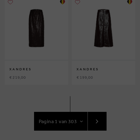
XANDRES
XANDRES
€ 219,00
€ 199,00
GA
NAAR
VOLGENDE
PAGINA