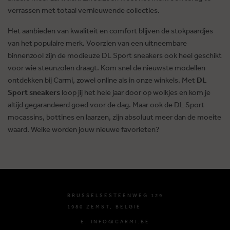
verrassen met totaal vernieuwende collecties.
Het aanbieden van kwaliteit en comfort blijven de stokpaardjes
van het populaire merk. Voorzien van een uitneembare
binnenzool zijn de modieuze DL Sport sneakers ook heel geschikt
voor wie steunzolen draagt. Kom snel de nieuwste modellen
ontdekken bij Carmi, zowel online als in onze winkels. Met
DL
Sport sneakers
loop jij het hele jaar door op wolkjes en kom je
altijd gegarandeerd goed voor de dag. Maar ook de DL Sport
mocassins, bottines en laarzen, zijn absoluut meer dan de moeite
waard. Welke worden jouw nieuwe favorieten?
BRUSSELSESTEENWEG 129
1980 ZEMST, BELGIË
E. INFO@CARMI.BE