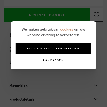
IN WINKELMANDJE
We maken gebruik van
cookies
om uw
website ervaring te verbeteren.
10% klantenkorting
ALLE COOKIES AANVAARDEN
Gratis levering vanaf €50 (2-4 werkdagen)
AANPASSEN
Veilig betalen via Worldline
Materialen
Productdetails