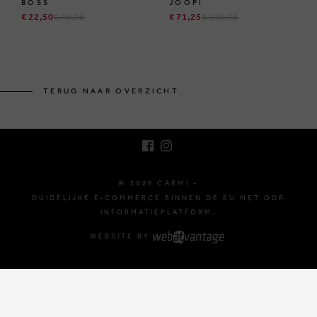
BOSS
JOOP!
€ 22,50
€ 49,95
€ 71,25
€ 119,95
BRUSSELSESTEENWEG 129
1980 ZEMST, BELGIË
TERUG NAAR OVERZICHT
E. INFO@CARMI.BE
T. +32 (0)16 61 71 60
© 2026 CARMI -
DUIDELIJKE E-COMMERCE BINNEN DE EU MET ODR
INFORMATIEPLATFORM.
WEBSITE BY