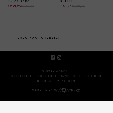
S MAXMARA
RELISH
€ 239,25
€ 539,00
€ 63,75
€ 139,95
BRUSSELSESTEENWEG 129
1980 ZEMST, BELGIË
TERUG NAAR OVERZICHT
E. INFO@CARMI.BE
T. +32 (0)16 61 71 60
© 2026 CARMI -
DUIDELIJKE E-COMMERCE BINNEN DE EU MET ODR
INFORMATIEPLATFORM.
WEBSITE BY