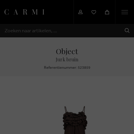
Togg
navi
VER
ZOEKEN
Object
Jurk bruin
Referentienummer: 523859