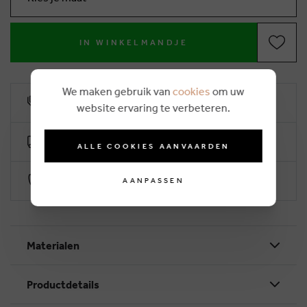
IN WINKELMANDJE
We maken gebruik van
cookies
om uw
10% klantenkorting
website ervaring te verbeteren.
Gratis levering vanaf €50 (2-4 werkdagen)
ALLE COOKIES AANVAARDEN
Veilig betalen via Worldline
AANPASSEN
Materialen
Productdetails