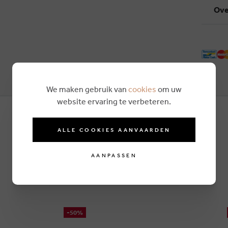
Ove
We maken gebruik van
cookies
om uw
website ervaring te verbeteren.
ALLE COOKIES AANVAARDEN
AANPASSEN
-50%