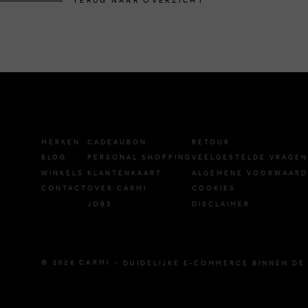
TERUG NAAR OVERZICHT
MERKEN
CADEAUBON
RETOUR
BLOG
PERSONAL SHOPPING
VEELGESTELDE VRAGEN
WINKELS
KLANTENKAART
ALGEMENE VOORWAAR
CONTACT
OVER CARMI
COOKIES
JOBS
DISCLAIMER
© 2026 CARMI -
DUIDELIJKE E-COMMERCE BINNEN DE