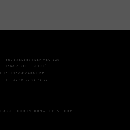
BRUSSELSESTEENWEG 129
1980 ZEMST, BELGIË
DEN
E. INFO@CARMI.BE
T. +32 (0)16 61 71 60
 EU MET ODR INFORMATIEPLATFORM.