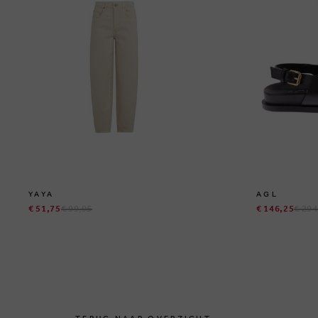
YAYA
AGL
€ 51,75
€ 99,95
€ 146,25
€ 294