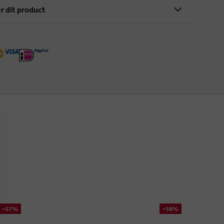
r dit product
-57%
-58%