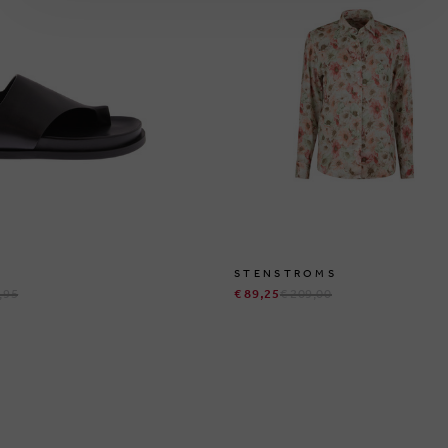
STENSTROMS
,95
€ 89,25
€ 209,00