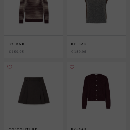
BY-BAR
BY-BAR
€ 159,95
€ 159,95
CO'COUTURE
BY-BAR