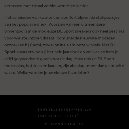
verrassen met totaal vernieuwende collecties.
Het aanbieden van kwaliteit en comfort blijven de stokpaardjes
van het populaire merk. Voorzien van een uitneembare
binnenzool zijn de modieuze DL Sport sneakers ook heel geschikt
voor wie steunzolen draagt. Kom snel de nieuwste modellen
ontdekken bij Carmi, zowel online als in onze winkels. Met
DL
Sport sneakers
loop jij het hele jaar door op wolkjes en kom je
altijd gegarandeerd goed voor de dag. Maar ook de DL Sport
mocassins, bottines en laarzen, zijn absoluut meer dan de moeite
waard. Welke worden jouw nieuwe favorieten?
BRUSSELSESTEENWEG 129
1980 ZEMST, BELGIË
E. INFO@CARMI.BE