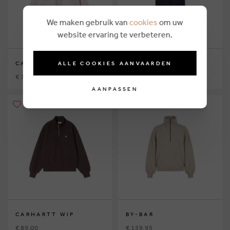
We maken gebruik van
cookies
om uw
website ervaring te verbeteren.
ALLE COOKIES AANVAARDEN
CARHARTT WIP
BY-BAR
€ 79,00
€ 189,95
AANPASSEN
CARHARTT WIP
BY-BAR
€ 89,00
€ 159,95