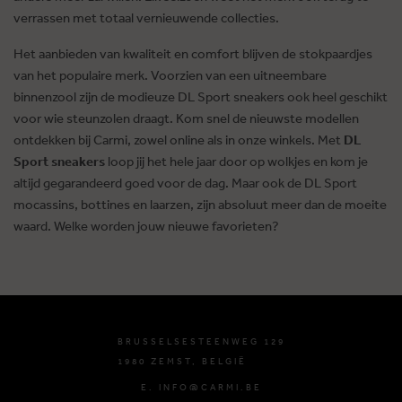
verrassen met totaal vernieuwende collecties.
Het aanbieden van kwaliteit en comfort blijven de stokpaardjes
van het populaire merk. Voorzien van een uitneembare
binnenzool zijn de modieuze DL Sport sneakers ook heel geschikt
voor wie steunzolen draagt. Kom snel de nieuwste modellen
ontdekken bij Carmi, zowel online als in onze winkels. Met
DL
Sport sneakers
loop jij het hele jaar door op wolkjes en kom je
altijd gegarandeerd goed voor de dag. Maar ook de DL Sport
mocassins, bottines en laarzen, zijn absoluut meer dan de moeite
waard. Welke worden jouw nieuwe favorieten?
BRUSSELSESTEENWEG 129
1980 ZEMST, BELGIË
E. INFO@CARMI.BE