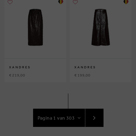
XANDRES
XANDRES
€ 219,00
€ 199,00
GA
NAAR
VOLGENDE
PAGINA