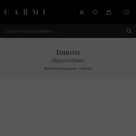
Togg
navi
VER
ZOEKEN
Inuovo
Slippers blauw
Referentienummer: 540544