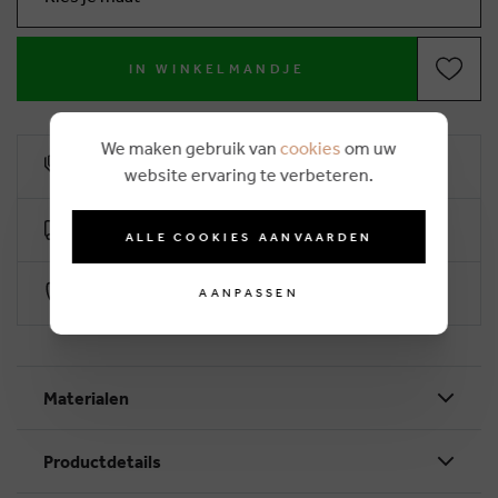
IN WINKELMANDJE
We maken gebruik van
cookies
om uw
10% klantenkorting
website ervaring te verbeteren.
Gratis levering vanaf €50 (2-4 werkdagen)
ALLE COOKIES AANVAARDEN
Veilig betalen via Worldline
AANPASSEN
Materialen
Productdetails