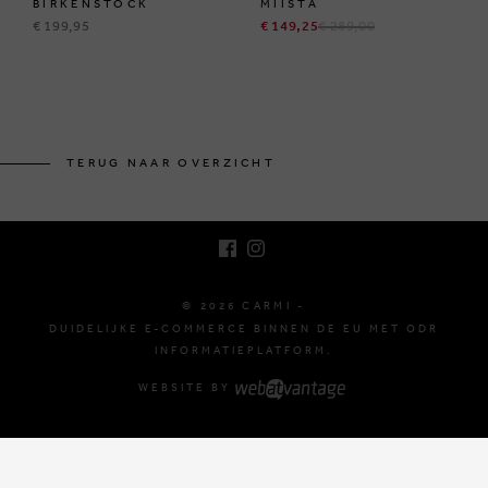
BIRKENSTOCK
MIISTA
€ 199,95
€ 149,25
€ 289,00
BRUSSELSESTEENWEG 129
1980 ZEMST, BELGIË
TERUG NAAR OVERZICHT
E. INFO@CARMI.BE
T. +32 (0)16 61 71 60
© 2026 CARMI -
DUIDELIJKE E-COMMERCE BINNEN DE EU MET ODR
INFORMATIEPLATFORM.
WEBSITE BY