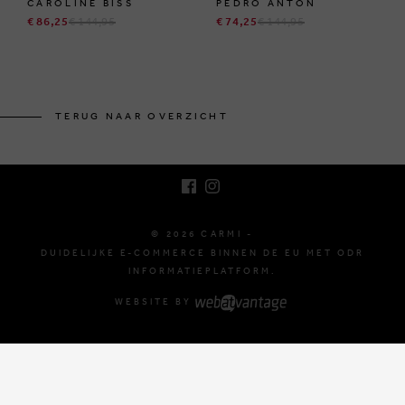
CAROLINE BISS
PEDRO ANTON
€ 86,25
€ 144,95
€ 74,25
€ 144,95
BRUSSELSESTEENWEG 129
1980 ZEMST, BELGIË
TERUG NAAR OVERZICHT
E. INFO@CARMI.BE
T. +32 (0)16 61 71 60
© 2026 CARMI -
DUIDELIJKE E-COMMERCE BINNEN DE EU MET ODR
INFORMATIEPLATFORM.
WEBSITE BY