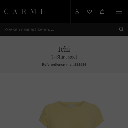
Togg
navi
VER
ZOEKEN
Ichi
T-Shirt geel
Referentienummer: 525956