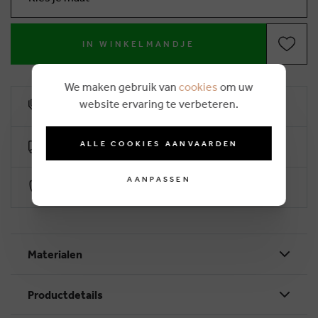
IN WINKELMANDJE
We maken gebruik van
cookies
om uw
website ervaring te verbeteren.
10% klantenkorting
ALLE COOKIES AANVAARDEN
Gratis levering vanaf €50 (2-4 werkdagen)
AANPASSEN
Veilig betalen via Worldline
Materialen
Productdetails