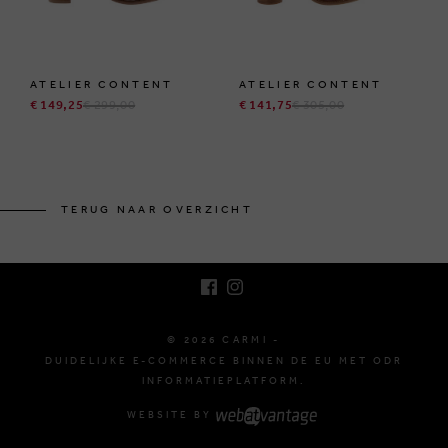
ATELIER CONTENT
ATELIER CONTENT
€ 149,25
€ 299,00
€ 141,75
€ 305,00
BRUSSELSESTEENWEG 129
1980 ZEMST, BELGIË
TERUG NAAR OVERZICHT
E. INFO@CARMI.BE
T. +32 (0)16 61 71 60
© 2026 CARMI -
DUIDELIJKE E-COMMERCE BINNEN DE EU MET ODR
INFORMATIEPLATFORM.
WEBSITE BY