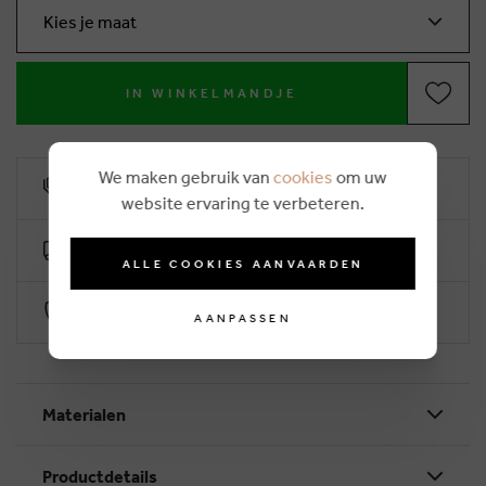
Kies je maat
IN WINKELMANDJE
We maken gebruik van
cookies
om uw
10% klantenkorting
website ervaring te verbeteren.
Gratis levering vanaf €50 (2-4 werkdagen)
ALLE COOKIES AANVAARDEN
Veilig betalen via Worldline
AANPASSEN
Materialen
Productdetails