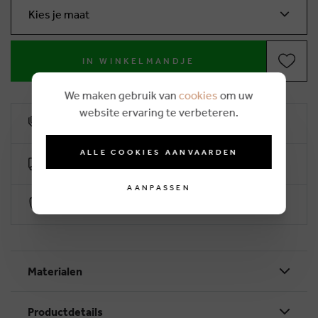
Kies je maat
IN WINKELMANDJE
We maken gebruik van
cookies
om uw
website ervaring te verbeteren.
10% klantenkorting
ALLE COOKIES AANVAARDEN
Gratis levering vanaf €50 (2-4 werkdagen)
AANPASSEN
Veilig betalen via Worldline
Materialen
Productdetails