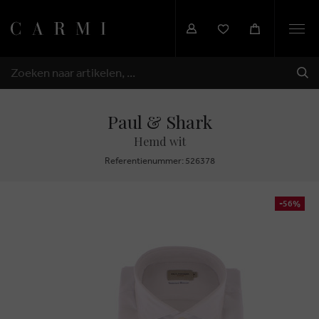
Togg
navi
VER
ZOEKEN
Paul & Shark
Hemd wit
Referentienummer: 526378
-56%