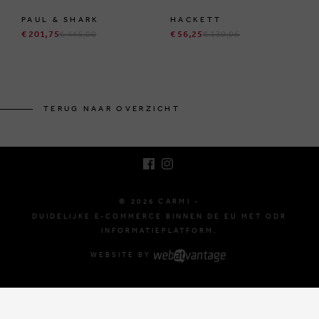
PAUL & SHARK
HACKETT
€ 201,75
€ 445,00
€ 56,25
€ 139,95
BRUSSELSESTEENWEG 129
1980 ZEMST, BELGIË
TERUG NAAR OVERZICHT
E. INFO@CARMI.BE
T. +32 (0)16 61 71 60
© 2026 CARMI -
DUIDELIJKE E-COMMERCE BINNEN DE EU MET ODR
INFORMATIEPLATFORM.
WEBSITE BY