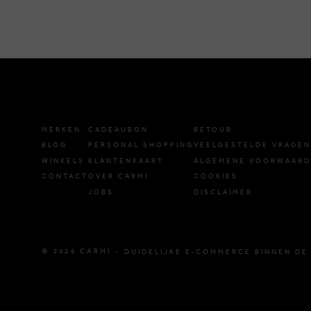
MERKEN
CADEAUBON
RETOUR
BLOG
PERSONAL SHOPPING
VEELGESTELDE VRAGEN
WINKELS
KLANTENKAART
ALGEMENE VOORWAAR
CONTACT
OVER CARMI
COOKIES
JOBS
DISCLAIMER
© 2026 CARMI -
DUIDELIJKE E-COMMERCE BINNEN DE