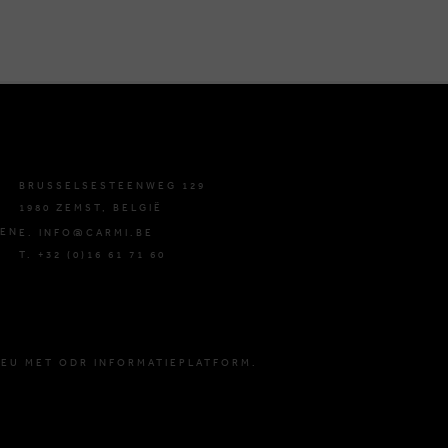
BRUSSELSESTEENWEG 129
1980 ZEMST, BELGIË
DEN
E. INFO@CARMI.BE
T. +32 (0)16 61 71 60
 EU MET ODR INFORMATIEPLATFORM.