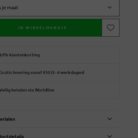
s je maat
IN WINKELMANDJE
10% klantenkorting
Gratis levering vanaf €50 (2-4 werkdagen)
Veilig betalen via Worldline
erialen
ductdetails