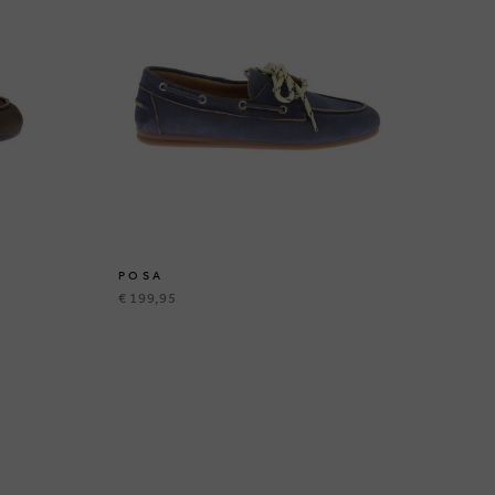
POSA
P
€ 199,95
€ 1