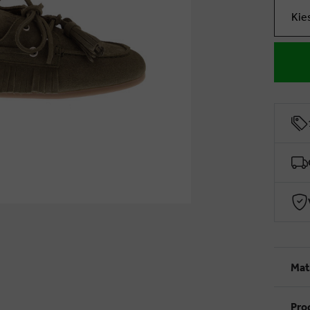
Kie
Mat
Pro