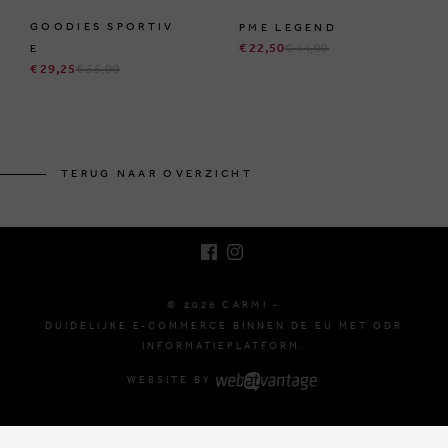
GOODIES SPORTIV
PME LEGEND
€ 22,50
€ 44,99
E
€ 29,25
€ 55,00
BRUSSELSESTEENWEG 129
1980 ZEMST, BELGIË
TERUG NAAR OVERZICHT
E. INFO@CARMI.BE
T. +32 (0)16 61 71 60
© 2026 CARMI -
DUIDELIJKE E-COMMERCE BINNEN DE EU MET ODR
INFORMATIEPLATFORM.
WEBSITE BY