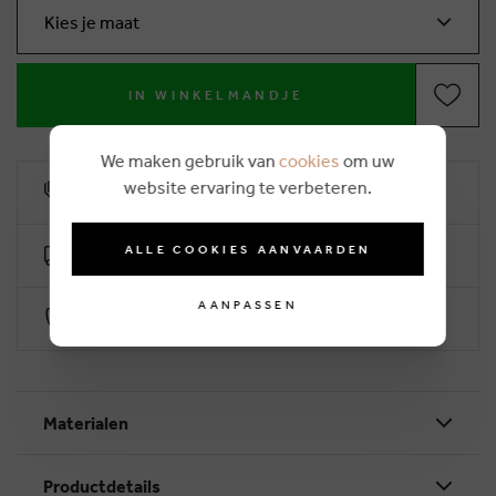
Kies je maat
IN WINKELMANDJE
We maken gebruik van
cookies
om uw
website ervaring te verbeteren.
10% klantenkorting
ALLE COOKIES AANVAARDEN
Gratis levering vanaf €50 (2-4 werkdagen)
AANPASSEN
Veilig betalen via Worldline
Materialen
Productdetails