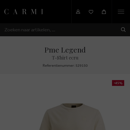
Togg
navi
VER
ZOEKEN
Pme Legend
T-Shirt ecru
Referentienummer: 529150
-45%