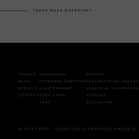
TERUG NAAR OVERZICHT
MERKEN
CADEAUBON
RETOUR
BLOG
PERSONAL SHOPPING
VEELGESTELDE VRAGEN
WINKELS
KLANTENKAART
ALGEMENE VOORWAAR
CONTACT
OVER CARMI
COOKIES
JOBS
DISCLAIMER
© 2026 CARMI -
DUIDELIJKE E-COMMERCE BINNEN DE