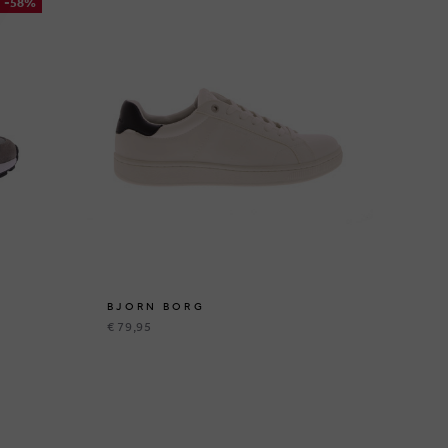
-58%
BJORN BORG
BJ
€ 79,95
€ 5