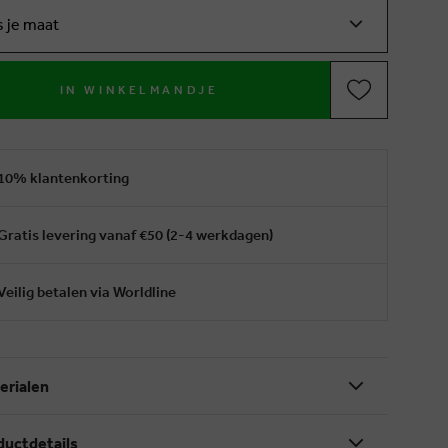
s je maat
IN WINKELMANDJE
10% klantenkorting
Gratis levering vanaf €50 (2-4 werkdagen)
Veilig betalen via Worldline
erialen
ductdetails