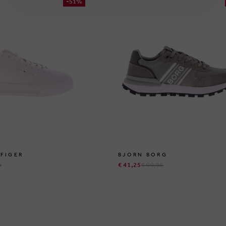
-51%
FIGER
BJORN BORG
0
€ 41,25
€ 99,95