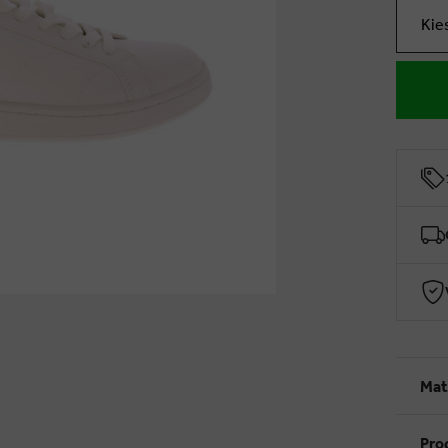
Kie
Mat
Pro