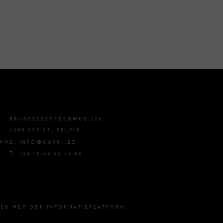
BRUSSELSESTEENWEG 129
1980 ZEMST, BELGIË
DEN
E. INFO@CARMI.BE
T. +32 (0)16 61 71 60
 EU MET ODR INFORMATIEPLATFORM.