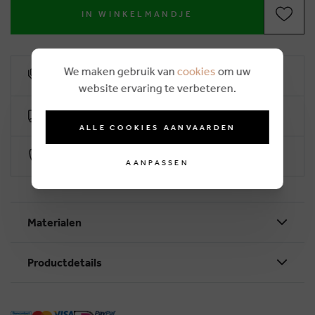
IN WINKELMANDJE
We maken gebruik van
cookies
om uw
10% klantenkorting
website ervaring te verbeteren.
Gratis levering vanaf €50 (2-4 werkdagen)
ALLE COOKIES AANVAARDEN
Veilig betalen via Worldline
AANPASSEN
Materialen
Productdetails