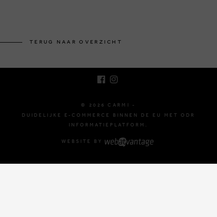
BRUSSELSESTEENWEG 129
1980 ZEMST, BELGIË
TERUG NAAR OVERZICHT
E. INFO@CARMI.BE
T. +32 (0)16 61 71 60
© 2026 CARMI -
DUIDELIJKE E-COMMERCE BINNEN DE EU MET ODR
INFORMATIEPLATFORM.
WEBSITE BY