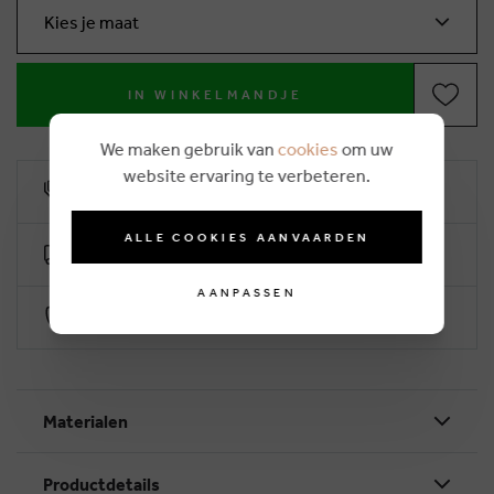
Kies je maat
IN WINKELMANDJE
We maken gebruik van
cookies
om uw
website ervaring te verbeteren.
10% klantenkorting
ALLE COOKIES AANVAARDEN
Gratis levering vanaf €50 (2-4 werkdagen)
AANPASSEN
Veilig betalen via Worldline
Materialen
Productdetails