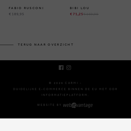
FABIO RUSCONI
BIBI LOU
€ 189,95
€ 71,25
€ 169,95
BRUSSELSESTEENWEG 129
1980 ZEMST, BELGIË
TERUG NAAR OVERZICHT
E. INFO@CARMI.BE
T. +32 (0)16 61 71 60
© 2026 CARMI -
DUIDELIJKE E-COMMERCE BINNEN DE EU MET ODR
INFORMATIEPLATFORM.
WEBSITE BY