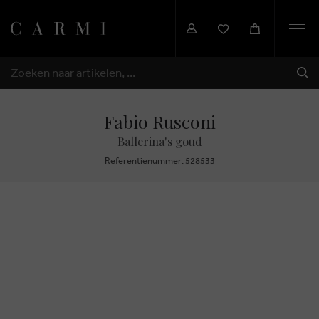
Togg
navi
VER
ZOEKEN
Fabio Rusconi
Ballerina's goud
Referentienummer: 528533